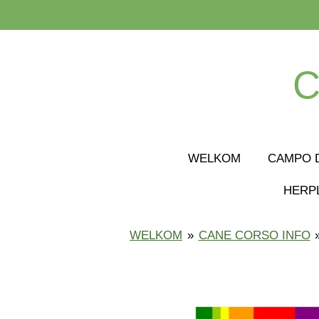
Ga
direct
naar
de
C
hoofdinhoud
WELKOM
CAMPO D
HERP
WELKOM
»
CANE CORSO INFO