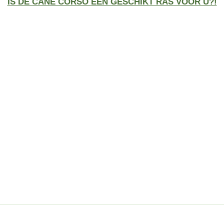
IS DE CANE CORSO EEN GESCHIKT RAS VOOR U?!