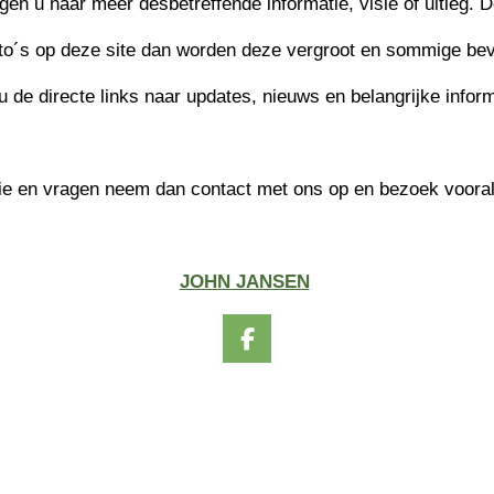
gen u naar meer desbetreffende informatie, visie of uitleg. 
oto´s op deze site dan worden deze vergroot en sommige beva
 de directe links naar updates, nieuws en belangrijke infor
tie en vragen neem dan contact met ons op en bezoek voora
JOHN JANSEN
F
a
c
e
b
o
o