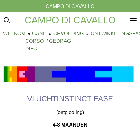
CAMPO DI CAVALLO
Ga
direct
CAMPO DI CAVALLO
naar
de
WELKOM
»
CANE
»
OPVOEDING
»
ONTWIKKELINGSFA
hoofdinhoud
CORSO
/ GEDRAG
INFO
VLUCHTINSTINCT FASE
(ontplooiing)
4-8 MAANDEN