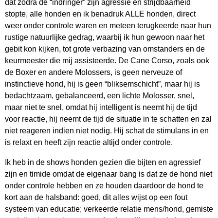
dat zodra de “indringer” zijn agressie en strijdbaarheid
stopte, alle honden en ik benadruk ALLE honden, direct
weer onder controle waren en meteen terugkeerde naar hun
rustige natuurlijke gedrag, waarbij ik hun gewoon naar het
gebit kon kijken, tot grote verbazing van omstanders en de
keurmeester die mij assisteerde. De Cane Corso, zoals ook
de Boxer en andere Molossers, is geen nerveuze of
instinctieve hond, hij is geen “bliksemschicht”, maar hij is
bedachtzaam, gebalanceerd, een lichte Molosser, snel,
maar niet te snel, omdat hij intelligent is neemt hij de tijd
voor reactie, hij neemt de tijd de situatie in te schatten en zal
niet reageren indien niet nodig. Hij schat de stimulans in en
is relaxt en heeft zijn reactie altijd onder controle.
Ik heb in de shows honden gezien die bijten en agressief
zijn en timide omdat de eigenaar bang is dat ze de hond niet
onder controle hebben en ze houden daardoor de hond te
kort aan de halsband: goed, dit alles wijst op een fout
systeem van educatie; verkeerde relatie mens/hond, gemiste