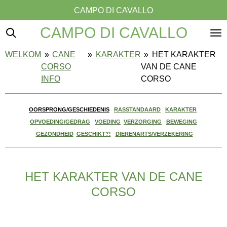
CAMPO DI CAVALLO
Ga
direct
CAMPO DI CAVALLO
naar
de
WELKOM
»
CANE
»
KARAKTER
»
HET KARAKTER
hoofdinhoud
CORSO
VAN DE CANE
INFO
CORSO
OORSPRONG/GESCHIEDENIS
RASSTANDAARD
KARAKTER
OPVOEDING/GEDRAG
VOEDING
VERZORGING
BEWEGING
GEZONDHEID
GESCHIKT?!
DIERENARTS/VERZEKERING
HET KARAKTER VAN DE CANE
CORSO